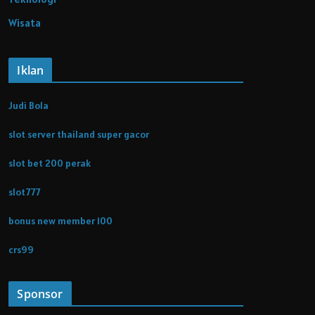
Wisata
Iklan
Judi Bola
slot server thailand super gacor
slot bet 200 perak
slot777
bonus new member 100
crs99
Sponsor