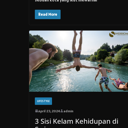
Read More
LIFESTYLE
April 23, 2024
admin
3 Sisi Kelam Kehidupan di