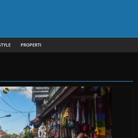
STYLE
PROPERTI