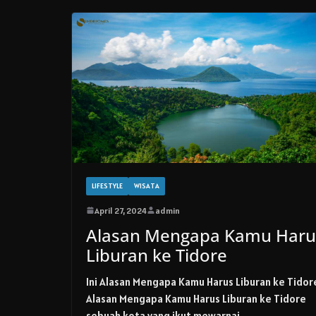
LIFESTYLE
WISATA
April 27, 2024
admin
Alasan Mengapa Kamu Haru
Liburan ke Tidore
Ini Alasan Mengapa Kamu Harus Liburan ke Tidor
Alasan Mengapa Kamu Harus Liburan ke Tidore
sebuah kota yang ikut mewarnai