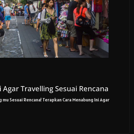
 Agar Travelling Sesuai Rencana
ng mu Sesuai Rencana! Terapkan Cara Menabung Ini Agar