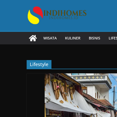
Skip
to
content
WISATA
KULINER
BISNIS
LIFE
Lifestyle