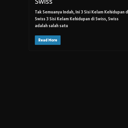
Swiss
Tak Semuanya Indah, Ini 3 Sisi Kelam Kehidupan d
Swiss 3 Sisi Kelam Kehidupan di Swiss, Swiss
adalah salah satu
Read More