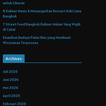
untuk Liburan
8 Kuliner Manis & Menyegarkan Dessert Kaki Lima
Bangkok
7 Street Food Bangkok Kuliner Malam Yang Wajib
di Coba!
Keunikan Budaya Pulau Nias yang Membuat
Wisatawan Terpesona
Archives
Juli 2026
Juni 2026
Mei 2026
April 2026
Februari 2026