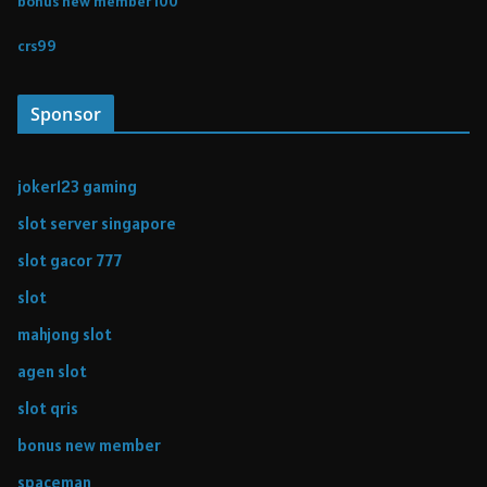
bonus new member 100
crs99
Sponsor
joker123 gaming
slot server singapore
slot gacor 777
slot
mahjong slot
agen slot
slot qris
bonus new member
spaceman