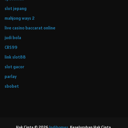
slot jepang
mahjong ways 2
live casino baccarat online
judi bola
CRS99
link slot88
slot gacor
parlay
sbobet
Hak Cipta © 2026
Indihomes
. Keseluruhan Hak Cipta.