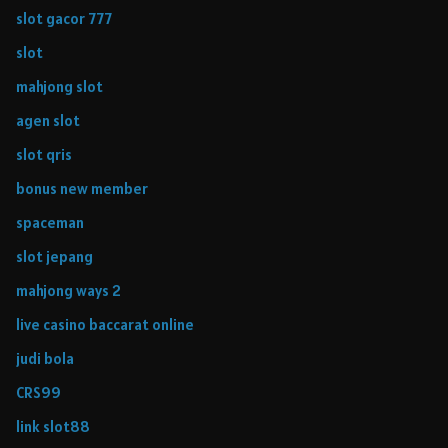
slot gacor 777
slot
mahjong slot
agen slot
slot qris
bonus new member
spaceman
slot jepang
mahjong ways 2
live casino baccarat online
judi bola
CRS99
link slot88