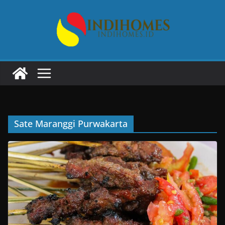
Skip
to
content
Sate Maranggi Purwakarta