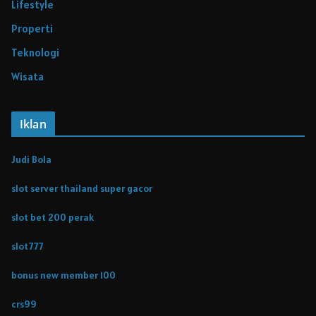
Lifestyle
Properti
Teknologi
Wisata
Iklan
Judi Bola
slot server thailand super gacor
slot bet 200 perak
slot777
bonus new member 100
crs99