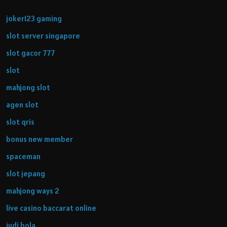
joker123 gaming
slot server singapore
slot gacor 777
slot
mahjong slot
agen slot
slot qris
bonus new member
spaceman
slot jepang
mahjong ways 2
live casino baccarat online
judi bola