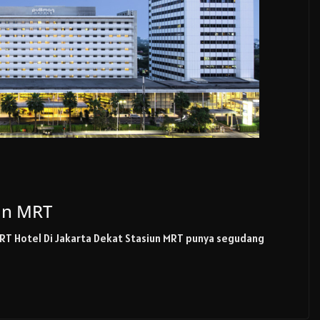
iun MRT
MRT Hotel Di Jakarta Dekat Stasiun MRT punya segudang