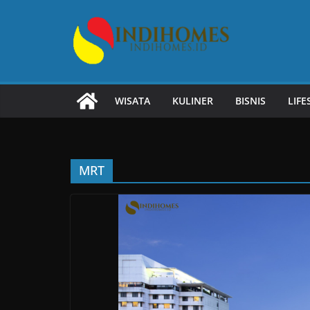
Skip
to
content
WISATA
KULINER
BISNIS
LIFE
MRT