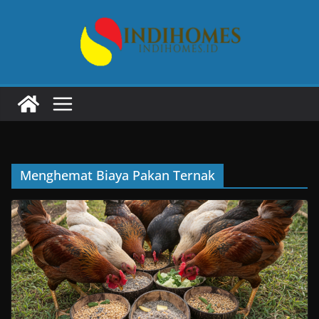
Skip
to
content
Menghemat Biaya Pakan Ternak