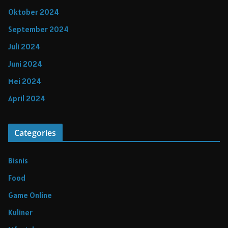
Oktober 2024
September 2024
Juli 2024
Juni 2024
Mei 2024
April 2024
Categories
Bisnis
Food
Game Online
Kuliner