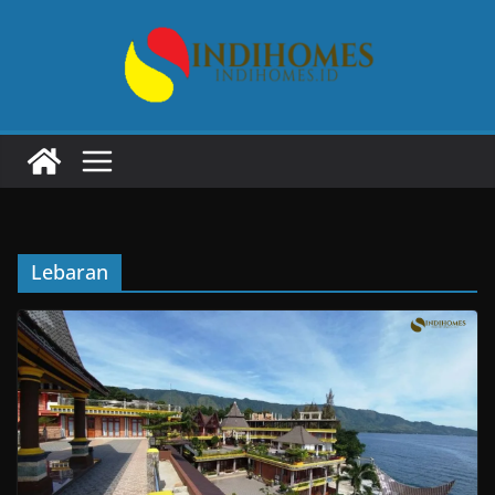
Skip
to
content
Lebaran